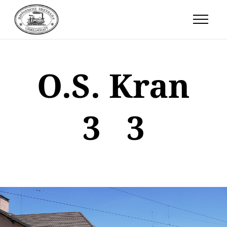
O.S. Kran
3 3