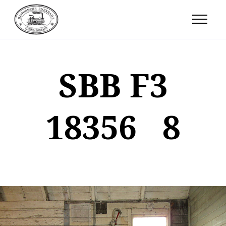
SBB F3
18356 8