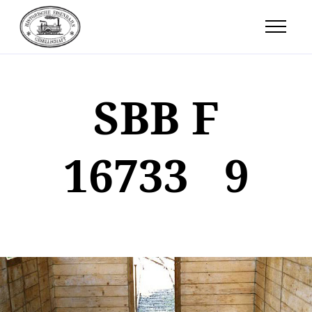
SBB F
16733 9